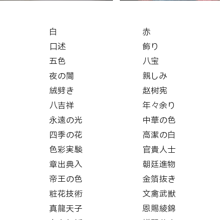
白
赤
口述
飾り
五色
八宝
夜の闇
親しみ
絨劈き
赵树宪
八吉祥
年々余り
永遠の光
中華の色
四季の花
高潔の白
色彩実験
官貴人士
章出典入
朝廷進物
帝王の色
金箔抜き
粧花技術
文禽武獣
真龍天子
恩賜綾錦