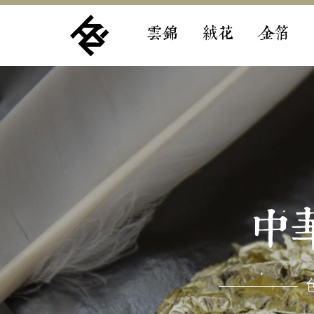
雲錦
絨花
金箔
中