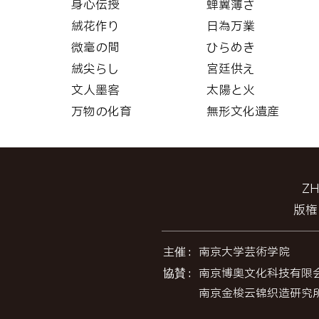
身心伝授
蝉翼薄さ
絨花作り
日為万業
微毫の間
ひらめき
絨尖らし
宮廷供え
文人墨客
太陽と火
万物の化育
無形文化遺産
Z
版権
主催：
南京大学芸術学院
協賛：
南京博奥文化科技有限
南京金梭云锦织造研究