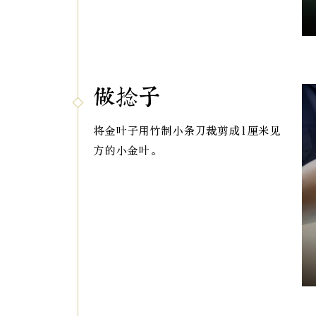
做捻子
将金叶子用竹制小条刀裁剪成1厘米见
方的小金叶。