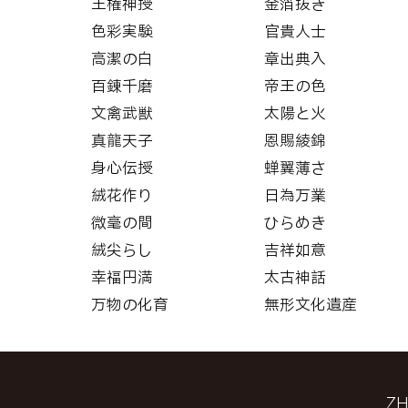
王権神授
金箔抜き
色彩実験
官貴人士
高潔の白
章出典入
百錬千磨
帝王の色
文禽武獣
太陽と火
真龍天子
恩賜綾錦
身心伝授
蝉翼薄さ
絨花作り
日為万業
微毫の間
ひらめき
絨尖らし
吉祥如意
幸福円満
太古神話
万物の化育
無形文化遺産
Z