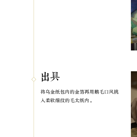
出具
将乌金纸包内的金箔再用鹅毛口风挑
入柔软细纹的毛太纸内。