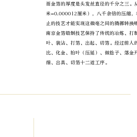
而金箔的厚度是头发丝直径的千分之三。从原
米=0.000012厘米），八千余倍的压
止的技艺才能实现这微毫之间的腾挪转换
南京金箔锻制技艺保持了传统的冶炼、打
叶、装沾、打箔、出起、切箔。经过前人
比、化金、拍叶（压延）、做捻子、落金
细、出具、切箔十二道工序。