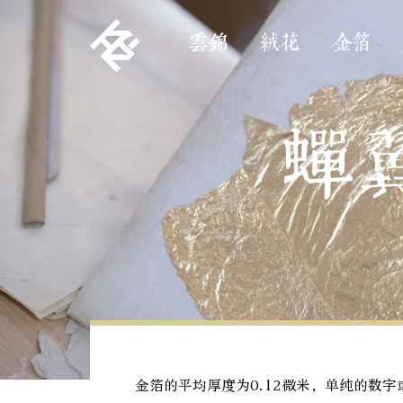
雲錦
絨花
金箔
蝉
金箔的平均厚度为0.12微米，单纯的数字