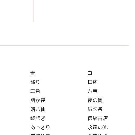
青
白
飾り
口述
五色
八宝
幽か径
夜の闇
暗八仙
絨勾条
絨劈き
伝統古店
あっさり
永遠の光