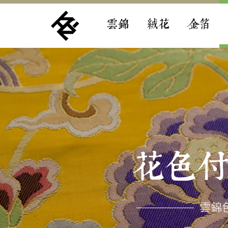
雲錦
絨花
金箔
花色
雲錦