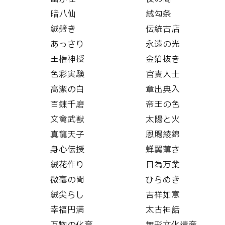
暗八仙
絨勾条
絨劈き
伝統古店
あっさり
永遠の光
王権神授
金箔抜き
色彩実験
官貴人士
高潔の白
章出典入
百錬千磨
帝王の色
文禽武獣
太陽と火
真龍天子
恩賜綾錦
身心伝授
蝉翼薄さ
絨花作り
日為万業
微毫の間
ひらめき
絨尖らし
吉祥如意
幸福円満
太古神話