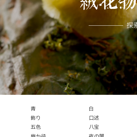
絨花
探
青
白
飾り
口述
五色
八宝
幽か径
夜の闇