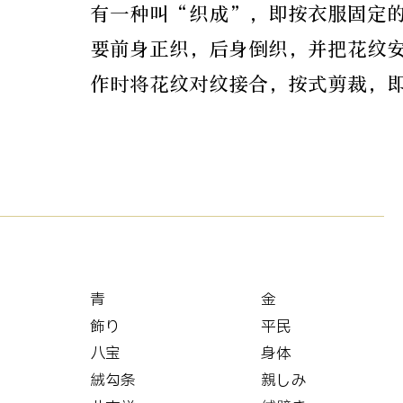
有一种叫“织成”，即按衣服固定
要前身正织，后身倒织，并把花纹
作时将花纹对纹接合，按式剪裁，
青
金
飾り
平民
八宝
身体
絨勾条
親しみ