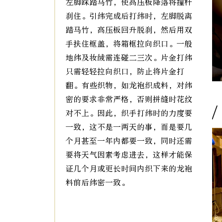
左脚踩踏马竹，使高压板降落将撞杆
刹住。引纬完成后打纬时，左脚脱离
踏马竹，高压板回升脱刹，然后用双
手扶住框盖，将箱框拉向织口。一般
地纬及妆绒需连碰二三次。片金打纬
只需轻轻拉向织口，防止将片金打
翻。有些织物，如龙袍织成料，对纬
密的要求非常严格，否则拼缝时花纹
/
对不上。因此，织手打纬时的力度要
一致，这不是一两天的事，而是要几
个月甚至一年内都要一致，同时还需
要将天气因素考虑进去，这样才能保
证几个月或更长时间内织下来的龙袍
料前后纬密一致。