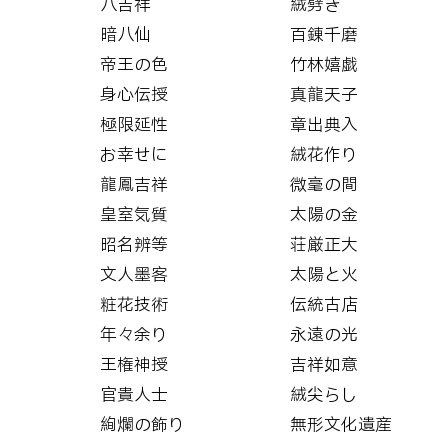
八吉祥
絨劈き
暗八仙
百錬千磨
帝王の色
竹林嬉戯
身心伝授
真龍天子
極限延性
章出典入
お幸せに
絨花作り
龍鳳吉祥
微毫の間
皇室気質
太陽の金
昭名辨等
荘厳正大
文人墨客
太陽と火
粧花技術
伝統古店
年々余り
永遠の光
王権神授
吉祥如意
官貴人士
絨尖らし
絢爛の飾り
無形文化遺産