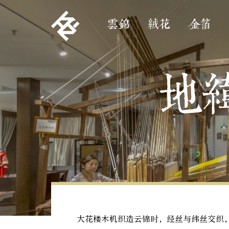
雲錦
絨花
金箔
地
大花楼木机织造云锦时，经丝与纬丝交织