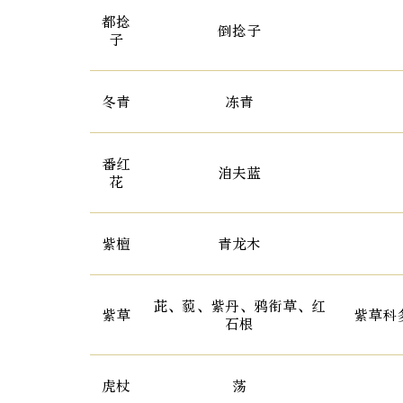
都捻
倒捻子
子
冬青
冻青
番红
洎夫蓝
花
紫檀
青龙木
茈、藐、紫丹、鸦衔草、红
紫草
紫草科
石根
虎杖
荡