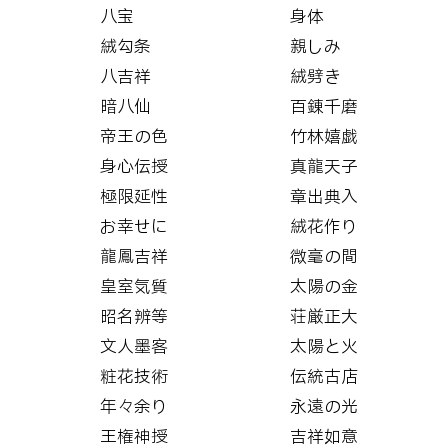
八宝
身体
絨勾条
親しみ
八吉祥
絨劈き
暗八仙
百錬千磨
帝王の色
竹林嬉戯
身心伝授
真龍天子
極限延性
章出典入
お幸せに
絨花作り
龍鳳吉祥
微毫の間
皇室気質
太陽の金
昭名辨等
荘厳正大
文人墨客
太陽と火
粧花技術
伝統古店
年々余り
永遠の光
王権神授
吉祥如意