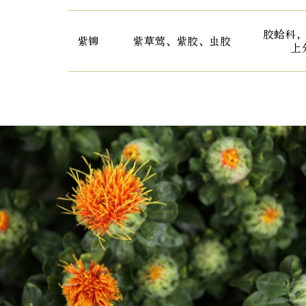
胶蛤科
紫铆
紫草莺、紫胶、虫胶
上