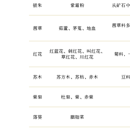
银朱
紫霜粉
从矿石
茜草科
茜草
茹蘆、茅蒐、地血
红蓝花、刺红花、叫红花、
红花
菊科，
草红花、川红花
苏木
苏方木、苏枋、赤木
豆
棠梨
杜梨、棠、赤棠
落葵
胭脂菜