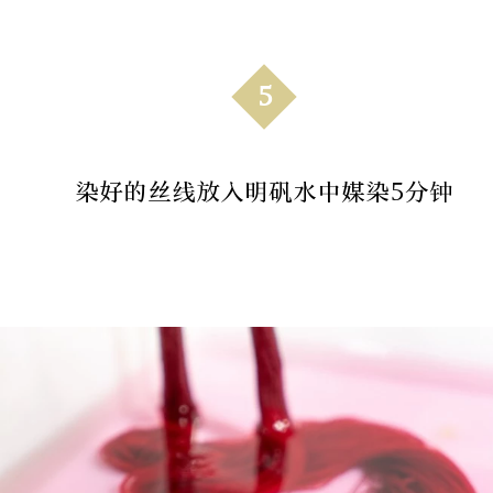
5
染好的丝线放入明矾水中媒染5分钟