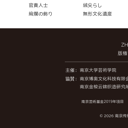
官貴人士
絨尖らし
絢爛の飾り
無形文化遺産
Z
版権
主催：
南京大学芸術学院
協賛：
南京博奥文化科技有限
南京金梭云锦织造研究
南京芸術基金2019年項目
© 2026 南