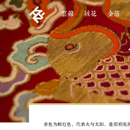
雲錦
絨花
金箔
赤色为鲜红色，代表火与太阳，是原初先