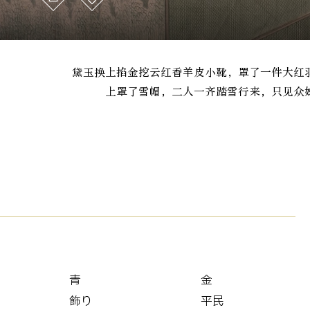
黛玉换上掐金挖云红香羊皮小靴，罩了一件大红
上罩了雪帽，二人一齐踏雪行来，只见众
青
金
飾り
平民