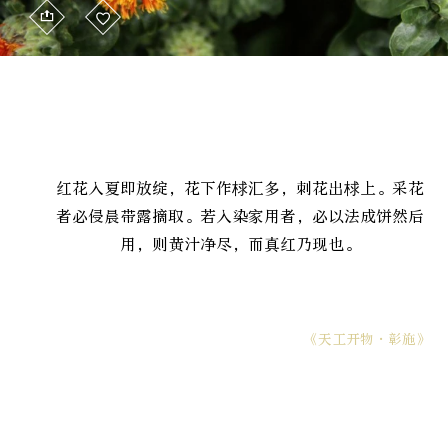
红花入夏即放绽，花下作梂汇多，刺花出梂上。采花
者必侵晨带露摘取。若入染家用者，必以法成饼然后
用，则黄汁净尽，而真红乃现也。
《天工开物·彰施》