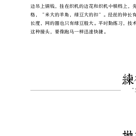
边吊上铜钱，挂在织机的边花和织机中横档上，
格，“米大的羊角，绿豆大的扣”。经丝的伸长
长度，网的圈也只有绿豆般大。平时勤练习，技
这种接头，要像跑马一样迅速快捷。
练
“
抛