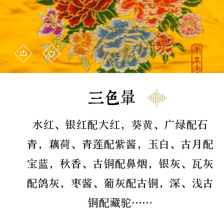
三色晕
水红、银红配大红，葵黄、广绿配石
青，藕荷、青莲配紫酱，玉白、古月配
宝蓝，秋香、古铜配鼻烟，银灰、瓦灰
配鸽灰，枣酱、葡灰配古铜，深、浅古
铜配藏驼……