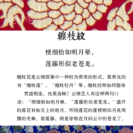
缠枝纹
梗细恰如明月晕，
莲藤形似老苍龙。
缠枝花是云锦图案中一种较为常用的形式，最常见的
有“缠枝莲”、“缠枝牡丹”等。缠枝纹样如何整体
贯通相连，优美流畅？云锦艺人有这样两句口
诀：“梗细恰如明月晕，“莲藤形似老苍龙。”盛开
的莲花有如天上的明月，环绕莲花的莲梗则似月亮周
围的光晕，而莲藤，则是穿梭在月间云中的苍龙了，
总体感觉浪漫而美好。