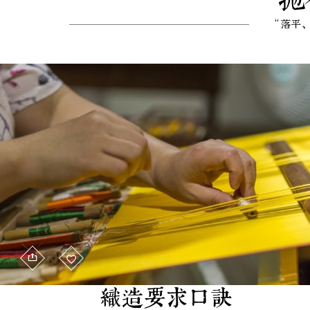
“落平
织造要求口诀