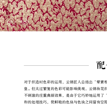
配
对于织造时色彩的运用，云锦匠人总结出“荤素
皇。但太过繁复的色彩可能影响美观，云锦妆花
不刺激的庄重典丽效果，是由于它巧妙地运用了
和的处理技巧，使鲜艳的色块与色块之间留有空