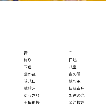
青
白
飾り
口述
五色
八宝
幽か径
夜の闇
暗八仙
絨勾条
絨劈き
伝統古店
あっさり
永遠の光
王権神授
金箔抜き