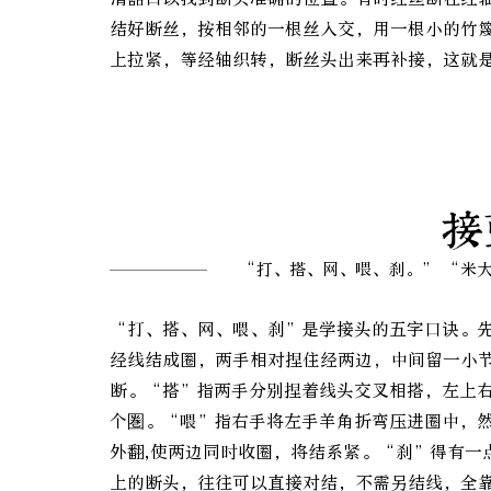
结好断丝，按相邻的一根丝入交，用一根小的竹篾
上拉紧，等经轴织转，断丝头出来再补接，这就
接
“打、搭、网、喂、刹。” “米
“打、搭、网、喂、刹”是学接头的五字口诀。
经线结成圈，两手相对捏住经两边，中间留一小
断。“搭”指两手分别捏着线头交叉相搭，左上
个圏。“喂”指右手将左手羊角折弯压进圈中，
外翻,使两边同时收圈，将结系紧。“刹”得有一
上的断头，往往可以直接对结，不需另结线，全