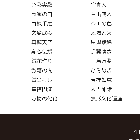
色彩実験
官貴人士
高潔の白
章出典入
百錬千磨
帝王の色
文禽武獣
太陽と火
真龍天子
恩賜綾錦
身心伝授
蝉翼薄さ
絨花作り
日為万業
微毫の間
ひらめき
絨尖らし
吉祥如意
幸福円満
太古神話
万物の化育
無形文化遺産
Z