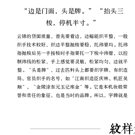
“边是门面，头是牌。” “抬头三
梭，停机半寸。”
云锦的货面质量，首先要看边，边幅能织平整，一般
织手技术较好，织边平整抛梭要稳，托纬要均。托纬
指抛梭后另一手按梭时手指要托一下梭中纬管，以控
制纬线的松紧，手上感觉要灵敏，松紧均匀，边就平
整。“头是牌”，过去匹料头上都要织字牌，有织造
局、官员织手的名号，如“江南织造臣庆林、机匠吴
顺”、“金陵涂东元玉记库金”等。它是本机妆缎荣
誉和责任的象征，也是当时的品牌。所以，字牌就是
要求，提醒织工要努力做好。
纹样