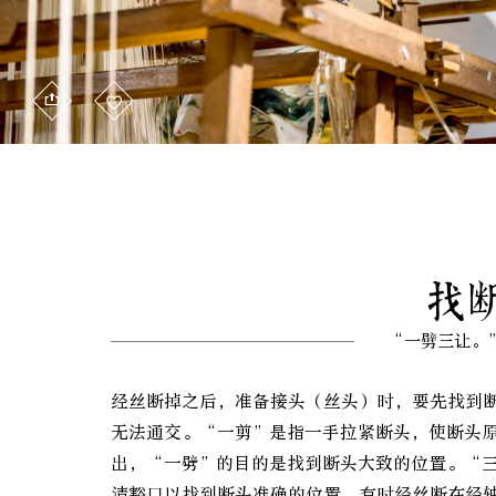
找
“一劈三让。
经丝断掉之后，准备接头（丝头）时，要先找到
无法通交。“一剪”是指一手拉紧断头，使断头
出，“一劈”的目的是找到断头大致的位置。“
清豁口以找到断头准确的位置。有时经丝断在经