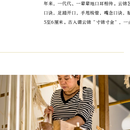
年来，一代代、一辈辈地口耳相传。云锦
口诀，足踏开口，手甩梭管，嘴念口诀，
5至6厘米。古入谓云锦“寸锦寸金”，一