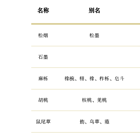
名称
别名
松烟
松墨
石墨
麻栎
橡椀、栩、橡、柞栎、皂斗
胡桃
核桃、羌桃
鼠尾草
飭、乌草、薤