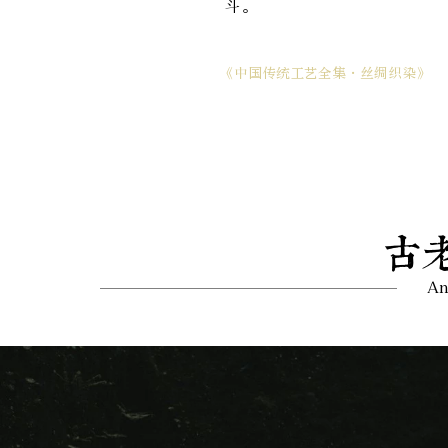
斗。
《中国传统工艺全集·丝绸织染》
古
An