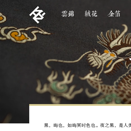
雲錦
絨花
金箔
黑，晦也，如晦冥时色也。夜之黑，是人