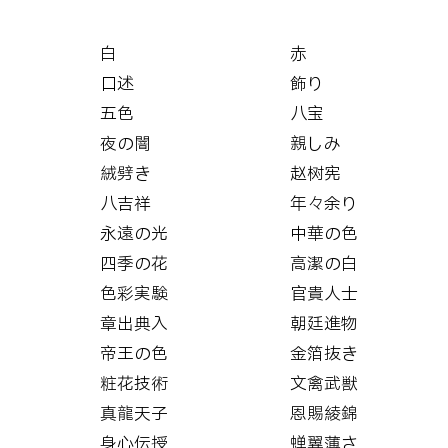
白
赤
口述
飾り
五色
八宝
夜の闇
親しみ
絨劈き
赵树宪
八吉祥
年々余り
永遠の光
中華の色
四季の花
高潔の白
色彩実験
官貴人士
章出典入
朝廷進物
帝王の色
金箔抜き
粧花技術
文禽武獣
真龍天子
恩賜綾錦
身心伝授
蝉翼薄さ