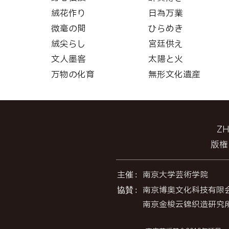
絨花作り
日為万業
微毫の間
ひらめき
絨尖らし
宮廷供え
文人墨客
太陽と火
万物の化育
無形文化遺産
Z
版権
主催：
南京大学芸術学院
協賛：
南京博奥文化科技有限
南京金梭云锦织造研究