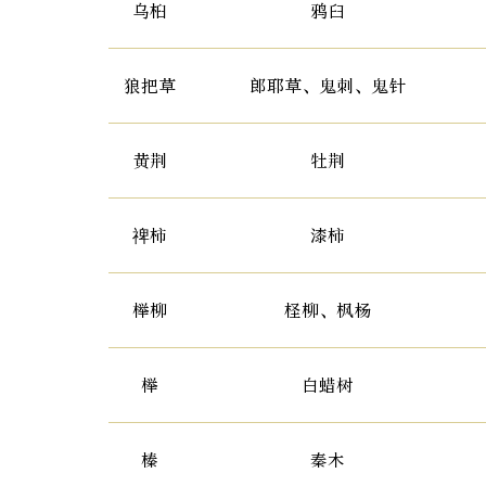
乌桕
鸦臼
狼把草
郎耶草、鬼刺、鬼针
黄荆
牡荆
禆柿
漆柿
榉柳
柽柳、枫杨
榉
白蜡树
榛
秦木