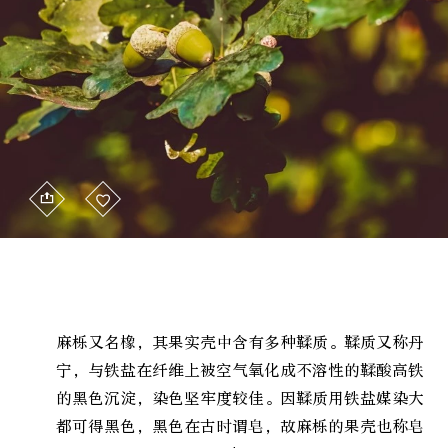
麻栎又名橡，其果实壳中含有多种鞣质。鞣质又称丹
宁，与铁盐在纤维上被空气氧化成不溶性的鞣酸高铁
的黑色沉淀，染色坚牢度较佳。因鞣质用铁盐媒染大
都可得黑色，黑色在古时谓皂，故麻栎的果壳也称皂