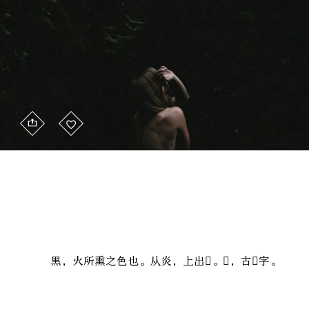
黑，火所熏之色也。从炎，上出𡆧。𡆧，古窻字。