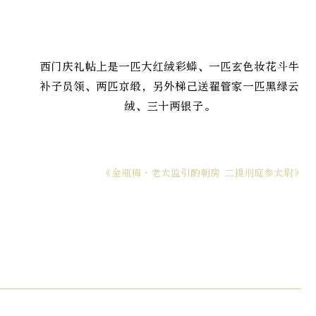
西门庆礼帖上是一匹大红绒彩蟒、一匹玄色妆花斗牛
补子员领、两匹京缎，另外梯己送翟管家一匹黑绿云
绒、三十两银子。
《金瓶梅·老太监引酌朝房 二提刑庭参太尉》