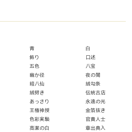
青
白
飾り
口述
五色
八宝
幽か径
夜の闇
暗八仙
絨勾条
絨劈き
伝統古店
あっさり
永遠の光
王権神授
金箔抜き
色彩実験
官貴人士
高潔の白
章出典入