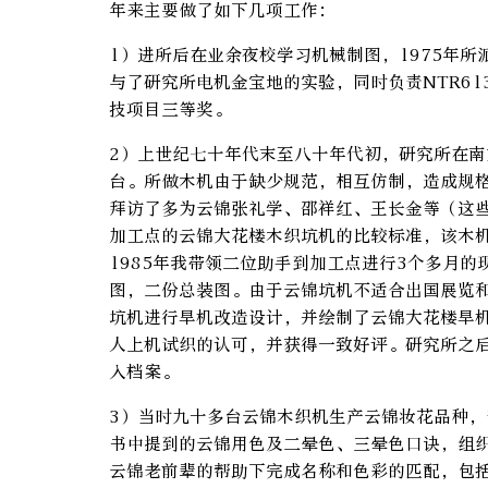
年来主要做了如下几项工作：
1）进所后在业余夜校学习机械制图，1975年
与了研究所电机金宝地的实验，同时负责NTR6
技项目三等奖。
2）上世纪七十年代末至八十年代初，研究所在南
台。所做木机由于缺少规范，相互仿制，造成规格
拜访了多为云锦张礼学、邵祥红、王长金等（这
加工点的云锦大花楼木织坑机的比较标准，该木
1985年我带领二位助手到加工点进行3个多月
图，二份总装图。由于云锦坑机不适合出国展览和
坑机进行旱机改造设计，并绘制了云锦大花楼旱
人上机试织的认可，并获得一致好评。研究所之后
入档案。
3）当时九十多台云锦木织机生产云锦妆花品种
书中提到的云锦用色及二晕色、三晕色口诀，组
云锦老前辈的帮助下完成名称和色彩的匹配，包