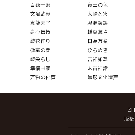
百錬千磨
帝王の色
文禽武獣
太陽と火
真龍天子
恩賜綾錦
身心伝授
蝉翼薄さ
絨花作り
日為万業
微毫の間
ひらめき
絨尖らし
吉祥如意
幸福円満
太古神話
万物の化育
無形文化遺産
Z
版権