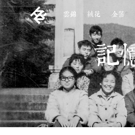
雲錦
絨花
金箔
記