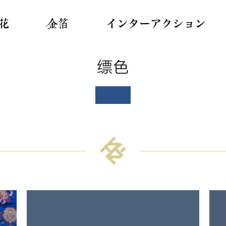
花
金箔
インターアクション
缥色