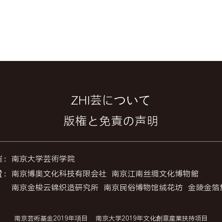
ZHI芸について
版権と免責の声明
催：
南京大学芸術学院
賛：
南京博奥文化科技有限会社 南京江南丝绸文化博物館
南京金梭云锦织造研究所 南京民俗博物馆绒花坊 金陵金箔
南京芸術基金2019年項目
南京大学2019年文化創意産業扶持项目