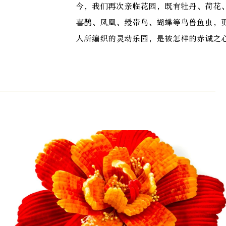
今，我们再次亲临花园，既有牡丹、荷花
喜鹊、凤凰、绶带鸟、蝴蝶等鸟兽鱼虫，
人所编织的灵动乐园，是被怎样的赤诚之