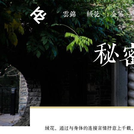
雲錦
絨花
金箔
秘
绒花，通过与身体的连接言情抒意上千载