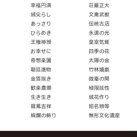
幸福円満
荘厳正大
絨尖らし
文禽武獣
あっさり
伝統古店
ひらめき
永遠の光
王権神授
皇室気質
お幸せに
四季の花
奇想楽園
太陽の金
朝廷進物
竹林嬉戯
金箔抜き
微毫の間
歓楽農場
極限延性
生き生き
絨花作り
龍鳳吉祥
昭名辨等
絢爛の飾り
無形文化遺産