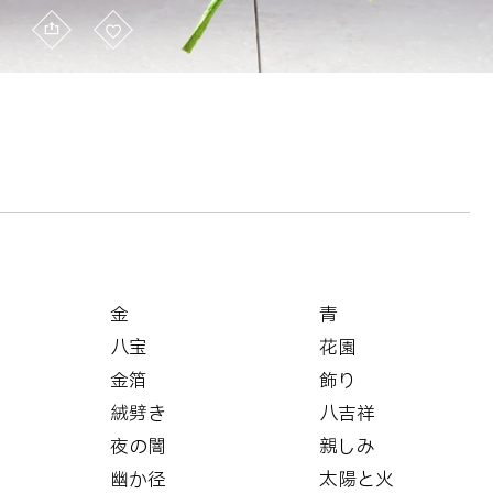
金
青
八宝
花園
金箔
飾り
絨劈き
八吉祥
夜の闇
親しみ
幽か径
太陽と火